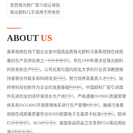
性。中国珠光粉厂
变色珠光粉厂家介绍云母钛
家珠光颜料因具有遮盖力强
珠光颜料几乎适用于所有热
或透明度高、色相
塑性和热固性塑
好、色谱...
料，不会使塑料
制品发生褪色或灰
ABOUT
US
化，可产生明亮的金
属光泽和珠...
香蕉视频在线下载企业是中国高品质珠光颜料污香蕉视频在线观
看的生产及供应商之一，早在1999年便涉足珠光颜料
的研发和生产，公司长期与国内知名大学的行业资深教授保
持紧密合作联系和科研攻关，努力培养高素质人才，始
终将科技创新作为企业的发展基础，中国颜料厂家引进国
外先进的全封闭环保流水生产线，严格遵循ISO9001质量管理
体系和ISO14001环境管理体系进行生产管理，确保污香蕉
视频在线观看质量符合ROHS欧盟电子无毒禁令标准，欧洲
EU、BGW、美国食品药品卫生条例FDA等应用标
准。