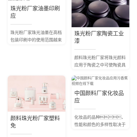
中，印制在纺织
用电器等均会采用涂料加以
珠光粉厂家油墨印刷
品上经过后处理可以...
色彩修饰同时达到一定的保
应
护作用。
珠光粉厂家珠光油墨在高档
珠光粉厂家陶瓷工业
包装印刷中的使用范围越来
漆
越广泛如烟包、
高档酒标、防伪印刷
颜料珠光粉厂家将珠光颜料
等领域。
应用于陶瓷之中可使陶瓷具
有奇特的光学性能。在
其它生产和日常生活中也有
较多使用。如仿
中国颜料厂家化妆品
造古铜色外貌、...
应
化妆品的品种、
颜料珠光粉厂家塑料
性能和颜色的多样性取决于
免
它们所用颜料的多样