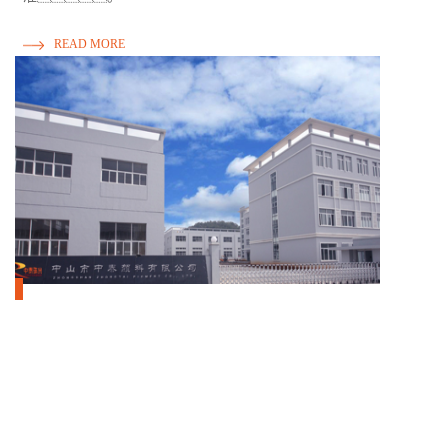
READ MORE
1999
130000
年
m2
20多年生产经验
实际生产厂房
1000
20000
+
吨
三百多个品种
珠光粉产能标准